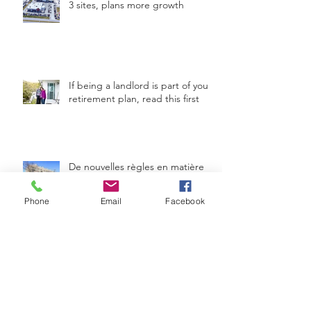
Automotive Properties REIT buys
3 sites, plans more growth
If being a landlord is part of your
retirement plan, read this first
De nouvelles règles en matière
Phone
Email
Facebook
d’assurance des copropriétés
Prix des logements : l'écart avec
le reste du Canada se rétrécit