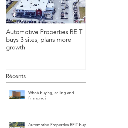
Automotive Properties REIT
If being a landl
buys 3 sites, plans more
your retirement
growth
this first
Récents
Who’s buying, selling and
financing?