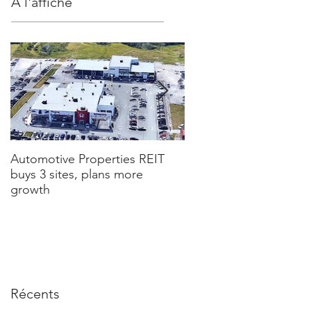
À l'affiche
Automotive Properties REIT
If being a landlord is p
buys 3 sites, plans more
your retirement plan, r
growth
first
Récents