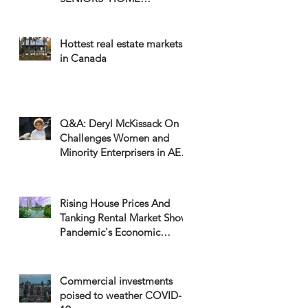
WELCOME, BUT NOT ON
GREEN SPACE
Hottest real estate markets
in Canada
Q&A: Deryl McKissack On
Challenges Women and
Minority Enterprisers in AEC
Confront
Rising House Prices And
Tanking Rental Market Show
Pandemic's Economic
Divide
Commercial investments
poised to weather COVID-