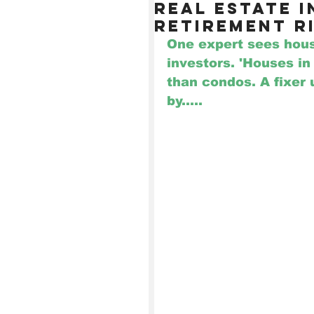
Real estate 
retirement r
One expert sees house
investors. 'Houses in 
than condos. A fixer
by.....